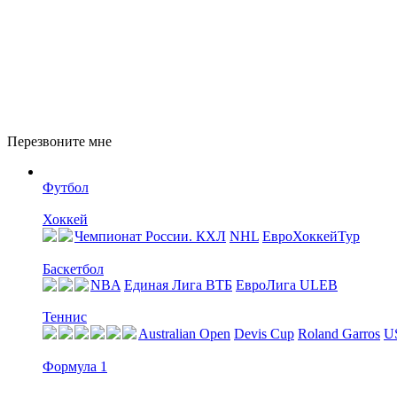
Перезвоните мне
Футбол
Хоккей
Чемпионат России. КХЛ
NHL
ЕвроХоккейТур
Баскетбол
NBA
Единая Лига ВТБ
EвроЛига ULEB
Теннис
Australian Open
Devis Cup
Roland Garros
U
Формула 1