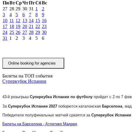
Пн
Вт
Ср
Чт
Пт
Сб
Вс
27
28
29
30
31
1
2
3
4
5
6
7
8
9
10
11
12
13
14
15
16
17
18
19
20
21
22
23
24
25
26
27
28
29
30
31
1
2
3
4
5
6
Online booking for agenciesㅤ
Билеты на ТОП события
Суперкубок Испании
43-й розыгрыш
Суперкубка Испании по футболу
пройдет с 2 по 7 фе
За
Суперкубок Испании 2027
поборются каталонская
Барселона
, ма
Победители полуфинальных матчей сразятся за
Суперкубок Испании
Билеты на Барселона - Атлетико Мадрид