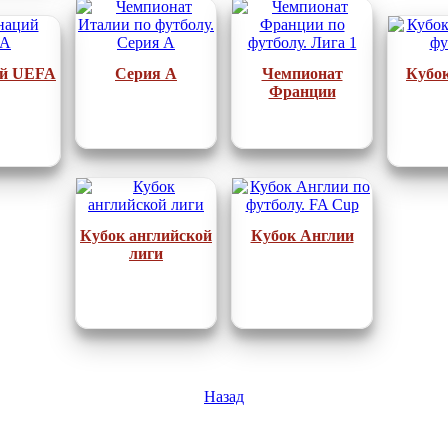
ий UEFA
Серия А
Чемпионат
Кубо
Франции
Кубок английской
Кубок Англии
лиги
Назад