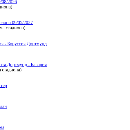
/08/2026
диона)
елона 09/05/2027
ема стадиона)
ия - Боруссия Дортмунд
сия Дортмунд - Бавария
а стадиона)
нтер
илан
ма