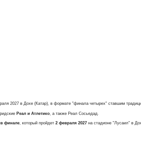
враля 2027 в Дохе (Катар), в формате "финала четырех" ставшим тради
дридские
Реал и Атлетико
, а также Реал Сосьедад.
 в финале
, который пройдет
2 февраля 2027
на стадионе "Лусаил" в До