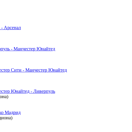
 - Арсенал
рпуль - Манчестер Юнайтед
естер Сити - Манчестер Юнайтед
естер Юнайтед - Ливерпуль
иона)
ико Мадрид
диона)