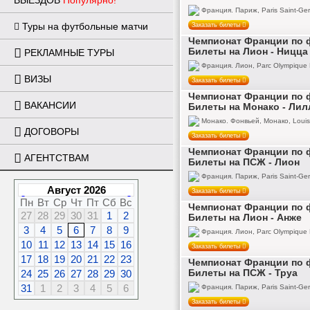
ВЫЕЗДОВ
Популярно!
Франция. Париж, Paris Saint-Ger
Туры на футбольные матчи
Заказать билеты
Чемпионат Франции по ф
Билеты на Лион - Ницца
РЕКЛАМНЫЕ ТУРЫ
Франция. Лион, Parc Olympique 
ВИЗЫ
Заказать билеты
Чемпионат Франции по ф
ВАКАНСИИ
Билеты на Монако - Лил
Монако. Фонвьей, Монако, Louis 
ДОГОВОРЫ
Заказать билеты
Чемпионат Франции по ф
АГЕНТСТВАМ
Билеты на ПСЖ - Лион
Франция. Париж, Paris Saint-Ger
Август 2026
Заказать билеты
Пн
Вт
Ср
Чт
Пт
Сб
Вс
Чемпионат Франции по ф
27
28
29
30
31
1
2
Билеты на Лион - Анже
3
4
5
6
7
8
9
Франция. Лион, Parc Olympique 
10
11
12
13
14
15
16
Заказать билеты
17
18
19
20
21
22
23
Чемпионат Франции по ф
24
25
26
27
28
29
30
Билеты на ПСЖ - Труа
31
1
2
3
4
5
6
Франция. Париж, Paris Saint-Ger
Заказать билеты