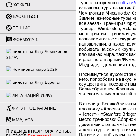
туроператором по
событий
ХОККЕЙ
основном, туры на матчи 
Чемпионата Мира по футбо
БАСКЕТБОЛ
Зимние, ежегодные туры н
все заезды Гран-При Форм
ТЕННИС
турниры
Wimbledon
,
Rolan
мероприятия. Принимая уч
познакомитесь с экскурсио
ФОРМУЛА 1
направления, а также пол
побывать на самых крупны
Билеты на Лигу Чемпионов
площадках мира, таких как
УЕФА
играет легендарный ФК «Ба
Мадриде, - домашний стад
Чемпионат мира 2026
Проникнуться духом стран
него, попробовав на вкус, 
Билеты на Лигу Европы
осуществить, поехав с на
Великобритания, Франция 
увлекательных открытий и
ЛИГА НАЦИЙ УЕФА
В столице Великобритани
ФИГУРНОЕ КАТАНИЕ
площадку «Арсенала» - ст
«Челси» - «
Stamford
Bridge
место тренировки Сборной
ММА, ACA
домашний стадион
«
Тотте
архитектуры и энергетики 
ИДЕИ ДЛЯ КОРПОРАТИВНЫХ
Париже мы побываем на к