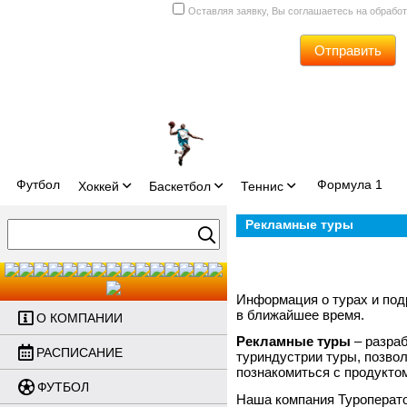
Оставляя заявку, Вы соглашаетесь на обрабо
Отправить
Футбол
Формула 1
Хоккей
Баскетбол
Теннис
Рекламные туры
Информация о турах и под
в ближайшее время.
О КОМПАНИИ
Рекламные туры
– разра
РАСПИСАНИЕ
туриндустрии туры, позво
познакомиться с продукто
ФУТБОЛ
Наша компания Туроперат