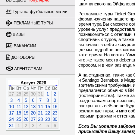
ВЫЕЗДОВ
Популярно!
шампанского на Эйфелевой
Туры на футбольные матчи
Рекламные туры
Ticket
Gr
форма изучения нашего про
РЕКЛАМНЫЕ ТУРЫ
время тура Вы сможете со
уровень услуг, предоставл
познакомиться с отелями,
ВИЗЫ
спортивных туров, а также
включают в себя экскурси
ВАКАНСИИ
где мы подробно познаком
категориям. На кортах Уи
ДОГОВОРЫ
что же такое места
debentu
спросом, и в чем разница
АГЕНТСТВАМ
А на стадионах, таких как
и
Santiago
Bernabeu
в Мадр
Август 2026
зрительскими трибунами, и
Пн
Вт
Ср
Чт
Пт
Сб
Вс
предлагается обычно в ВИ
27
28
29
30
31
1
2
(гостеприимства). Также з
3
4
5
6
7
8
9
раздевалкам спортсменов, 
раскрывать сейчас не буде
10
11
12
13
14
15
16
рекламные туры, и мир со
17
18
19
20
21
22
23
новыми гранями и оттенкам
24
25
26
27
28
29
30
31
1
2
3
4
5
6
Если Вы хотите заброн
присылайте Вашу заявк