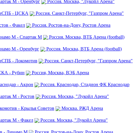
артак М - Оренбург
Россия. Москва, "Лукойл Арена"
ЗенСПБ - ЦСКА
Россия. Санкт-Петербург, "Газпром Арена"
стов - Факел
Россия. Ростов-на-Дону, Ростов Арена
инамо М - Спартак М
Россия. Москва, ВТБ Арена (football)
инамо М - Оренбург
Россия. Москва, ВТБ Арена (football)
енСПБ - Локомотив
Россия. Санкт-Петербург, "Газпром Арена"
СКА - Рубин
Россия, Москва, ВЭБ Арена
аснодар - Акрон
Россия. Краснодар, Стадион ФК Краснодар
артак М - Ростов
Россия. Москва, "Лукойл Арена"
окомотив - Крылья Советов
Москва. РЖД Арена
артак М - Факел
Россия. Москва, "Лукойл Арена"
ов - Динамо М
Россия. Ростов-на-Дону, Ростов Арена