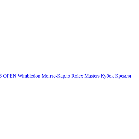
S OPEN
Wimbledon
Монте-Карло Rolex Masters
Кубок Кремля