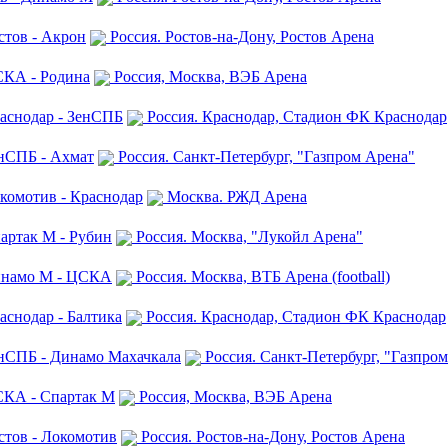
стов - Акрон
Россия. Ростов-на-Дону, Ростов Арена
СКА - Родина
Россия, Москва, ВЭБ Арена
раснодар - ЗенСПБ
Россия. Краснодар, Стадион ФК Краснодар
енСПБ - Ахмат
Россия. Санкт-Петербург, "Газпром Арена"
комотив - Краснодар
Москва. РЖД Арена
артак М - Рубин
Россия. Москва, "Лукойл Арена"
Динамо М - ЦСКА
Россия. Москва, ВТБ Арена (football)
аснодар - Балтика
Россия. Краснодар, Стадион ФК Краснодар
енСПБ - Динамо Махачкала
Россия. Санкт-Петербург, "Газпро
СКА - Спартак М
Россия, Москва, ВЭБ Арена
стов - Локомотив
Россия. Ростов-на-Дону, Ростов Арена