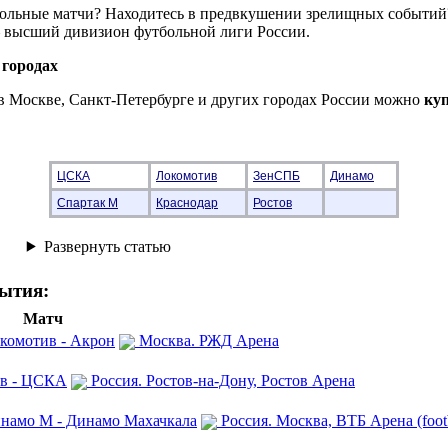
больные матчи? Находитесь в предвкушении зрелищных событий
– высший дивизион футбольной лиги России.
 городах
в Москве, Санкт-Петербурге и других городах России можно
ку
ЦСКА
Локомотив
ЗенСПБ
Динамо
Спартак М
Краснодар
Ростов
ытия:
Матч
окомотив - Акрон
Москва. РЖД Арена
ов - ЦСКА
Россия. Ростов-на-Дону, Ростов Арена
инамо М - Динамо Махачкала
Россия. Москва, ВТБ Арена (footb