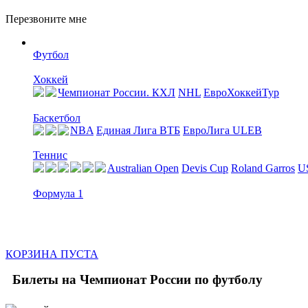
Перезвоните мне
Футбол
Хоккей
Чемпионат России. КХЛ
NHL
ЕвроХоккейТур
Баскетбол
NBA
Единая Лига ВТБ
EвроЛига ULEB
Теннис
Australian Open
Devis Cup
Roland Garros
U
Формула 1
КОРЗИНА ПУСТА
Билеты на Чемпионат России по футболу