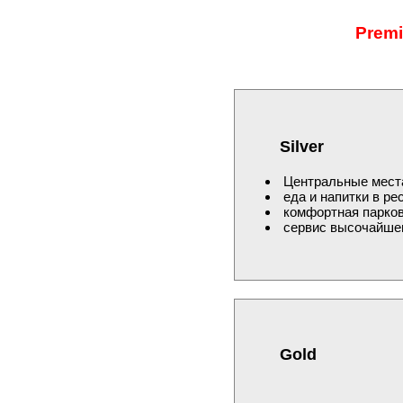
Premi
Silver
Центральные места
еда и напитки в ре
комфортная парков
сервис высочайшег
Gold