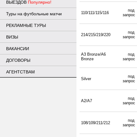
ВЫЕЗДОВ
Популярно!
под
110/111/115/116
Туры на футбольные матчи
запро
РЕКЛАМНЫЕ ТУРЫ
под
214/215/219/220
ВИЗЫ
запро
ВАКАНСИИ
A3 Bronze/A6
под
Bronze
запро
ДОГОВОРЫ
АГЕНТСТВАМ
под
Silver
запро
под
A2/A7
запро
под
108/109/211/212
запро