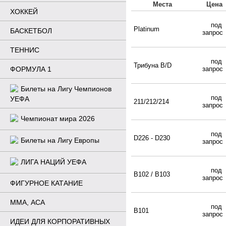
Места
Цена
ХОККЕЙ
под
Platinum
БАСКЕТБОЛ
запро
ТЕННИС
под
Трибуна B/D
ФОРМУЛА 1
запро
Билеты на Лигу Чемпионов
под
УЕФА
211/212/214
запро
Чемпионат мира 2026
под
D226 - D230
Билеты на Лигу Европы
запро
ЛИГА НАЦИЙ УЕФА
под
B102 / B103
запро
ФИГУРНОЕ КАТАНИЕ
ММА, ACA
под
B101
запро
ИДЕИ ДЛЯ КОРПОРАТИВНЫХ