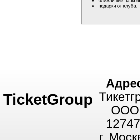
ближайшие парковоч
подарки от клуба.
Адре
Тикетг
TicketGroup
ООО
1274
г. Моск