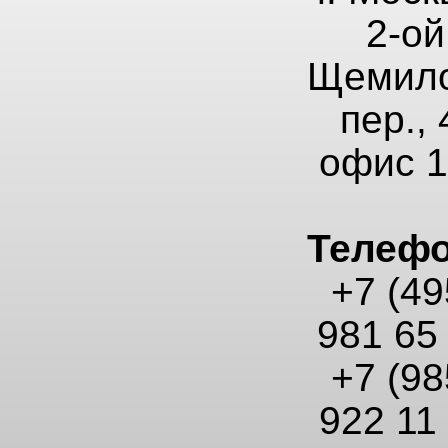
2-ой
Щемило
пер., 
офис 
Телеф
+7 (49
981 65
+7 (98
922 11