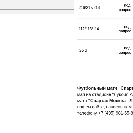
под
216/217/218
запро
под
112/113/114
запро
под
Gold
запро
Футбольный матч "Спарт
мая на стадионе “Лукойл А
матч
 "Спартак Москва - 
нашем сайте, написав нам 
телефону +7 (495) 981-65-