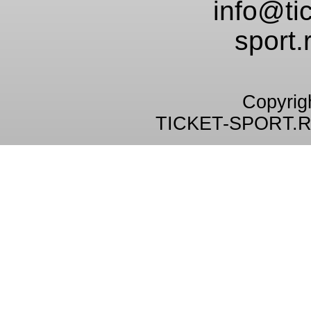
info@tic
sport.
Copyrig
TICKET-SPORT.R