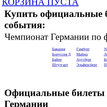
КОРЗИНА ПУСТА
Купить официальные 
события:
Чемпионат Германии по ф
Бавария
Гамбург
У
Боруссия Д
Майнц
Л
Байер
Аугсбург
Б
Штутгарт
Эльферсберг
П
Официальные билеты н
Германии