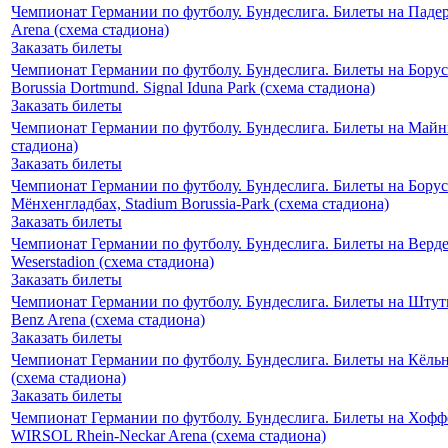
Чемпионат Германии по футболу. Бундеслига. Билеты на Падер
Arena (схема стадиона)
Заказать билеты
Чемпионат Германии по футболу. Бундеслига. Билеты на Бору
Borussia Dortmund. Signal Iduna Park (схема стадиона)
Заказать билеты
Чемпионат Германии по футболу. Бундеслига. Билеты на Майн
стадиона)
Заказать билеты
Чемпионат Германии по футболу. Бундеслига. Билеты на Бору
Мёнхенгладбах, Stadium Borussia-Park (схема стадиона)
Заказать билеты
Чемпионат Германии по футболу. Бундеслига. Билеты на Верде
Weserstadion (схема стадиона)
Заказать билеты
Чемпионат Германии по футболу. Бундеслига. Билеты на Штут
Benz Arena (схема стадиона)
Заказать билеты
Чемпионат Германии по футболу. Бундеслига. Билеты на Кёль
(схема стадиона)
Заказать билеты
Чемпионат Германии по футболу. Бундеслига. Билеты на Хофф
WIRSOL Rhein-Neckar Arena (схема стадиона)