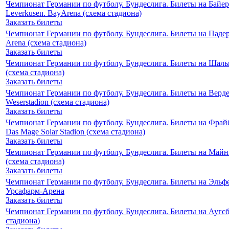
Чемпионат Германии по футболу. Бундеслига. Билеты на Байер
Leverkusen. BayArena (схема стадиона)
Заказать билеты
Чемпионат Германии по футболу. Бундеслига. Билеты на Падер
Arena (схема стадиона)
Заказать билеты
Чемпионат Германии по футболу. Бундеслига. Билеты на Шальк
(схема стадиона)
Заказать билеты
Чемпионат Германии по футболу. Бундеслига. Билеты на Верде
Weserstadion (схема стадиона)
Заказать билеты
Чемпионат Германии по футболу. Бундеслига. Билеты на Фрай
Das Mage Solar Stadion (схема стадиона)
Заказать билеты
Чемпионат Германии по футболу. Бундеслига. Билеты на Май
(схема стадиона)
Заказать билеты
Чемпионат Германии по футболу. Бундеслига. Билеты на Эльфе
Урсафарм-Арена
Заказать билеты
Чемпионат Германии по футболу. Бундеслига. Билеты на Аугсб
стадиона)