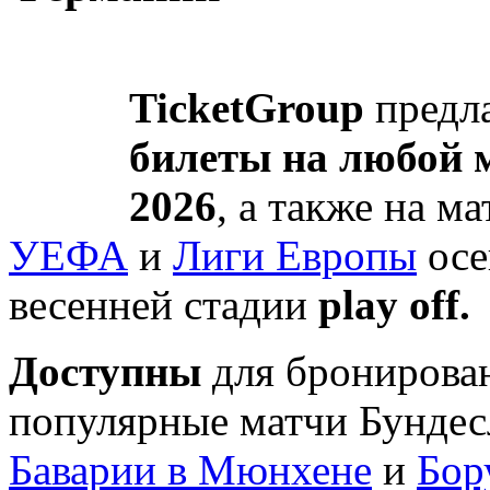
TicketGroup
предл
билеты на любой м
2026
, а также на м
УЕФА
и
Лиги Европы
осе
весенней стадии
play off.
Доступны
для бронирова
популярные матчи Бундес
Баварии в Мюнхене
и
Бор