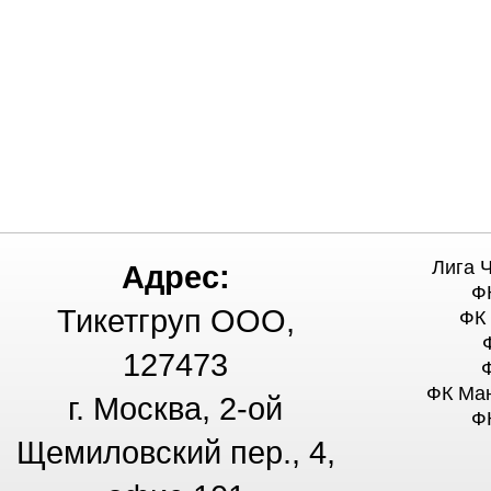
Лига 
Адрес:
Ф
Тикетгруп ООО,
ФК
127473
ФК Ма
г. Москва, 2-ой
Ф
Щемиловский пер., 4,