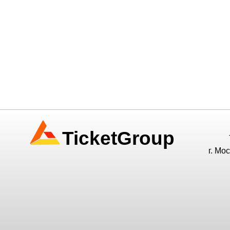
TicketGroup
г. Мо