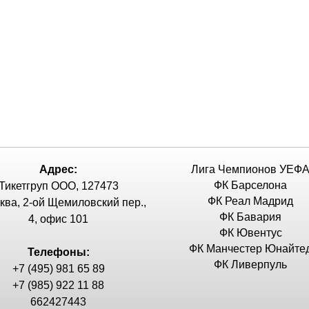
Адрес:
Лига Чемпионов УЕФ
ФК Барселона
Тикетгруп ООО, 127473
ФК Реал Мадрид
сква, 2-ой Щемиловский пер.,
ФК Бавария
4, офис 101
ФК Ювентус
ФК Манчестер Юнайте
Телефоны:
ФК Ливерпуль
+7 (495) 981 65 89
+7 (985) 922 11 88
662427443