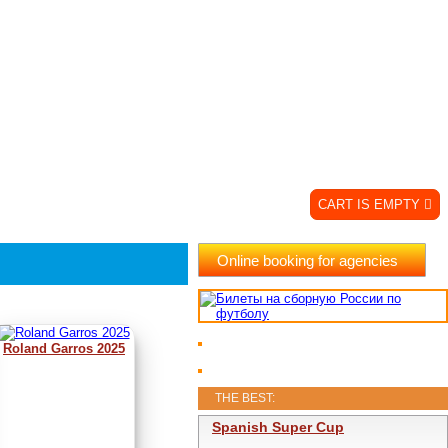
CART IS EMPTY
Online booking for agencies
Roland Garros 2025
THE BEST:
Spanish Super Cup