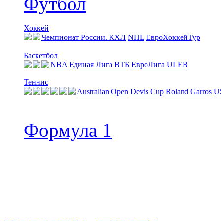
Футбол
Хоккей
Чемпионат России. КХЛ
NHL
ЕвроХоккейТур
Баскетбол
NBA
Единая Лига ВТБ
EвроЛига ULEB
Теннис
Australian Open
Devis Cup
Roland Garros
U
Формула 1