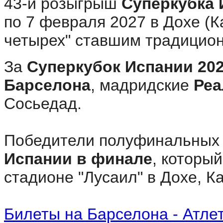
43-й розыгрыш
Суперкубка 
по 7 февраля 2027 в Дохе (К
четырех" ставшим традицио
За
Суперкубок Испании 20
Барселона
, мадридские
Реа
Сосьедад.
Победители полуфинальных 
Испании в финале
, которы
стадионе "Лусаил" в Дохе, К
Билеты на Барселона - Атле