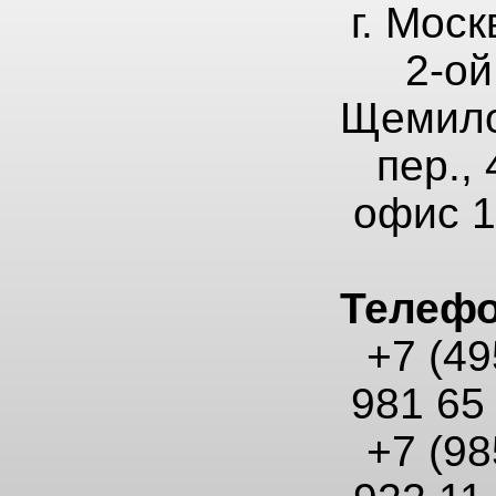
г. Моск
2-ой
Щемило
пер., 
офис 
Телеф
+7 (49
981 65
+7 (98