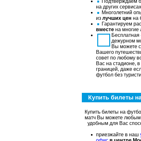
Подтверждаем би
на других сервиса
Многолетний опы
из
лучших цен
на 
Гарантируем рас
вместе
на многие 
Бесплатная
дежурном м
Вы можете с
Вашего путешестви
совет по любому во
Вас на стадионе, в
границей, даже ес
футбол без туристи
Купить билеты на
Купить билеты на футб
матч Вы можете любым
удобным для Вас спос
приезжайте в наш
офис
в центре М