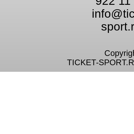
922 11
info@tic
sport.
Copyrig
TICKET-SPORT.R