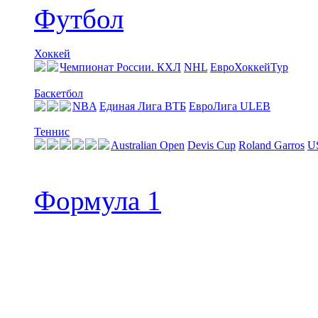
Футбол
Хоккей
Чемпионат России. КХЛ
NHL
ЕвроХоккейТур
Баскетбол
NBA
Единая Лига ВТБ
EвроЛига ULEB
Теннис
Australian Open
Devis Cup
Roland Garros
U
Формула 1