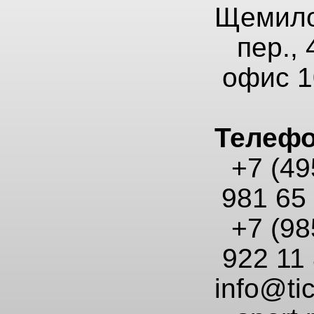
Щемило
пер., 
офис 1
Телеф
+7 (49
981 65
+7 (98
922 11
info@tic