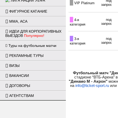
ЛИГА НАЦИЙ УЕФА
под
█
VIP Platinum
запрос
ФИГУРНОЕ КАТАНИЕ
█
под
4-я
ММА, ACA
запрос
категория
ИДЕИ ДЛЯ КОРПОРАТИВНЫХ
ВЫЕЗДОВ
Популярно!
█
под
3-я
запрос
категория
Туры на футбольные матчи
РЕКЛАМНЫЕ ТУРЫ
ВИЗЫ
Футбольный матч "Дин
ВАКАНСИИ
стадионе “ВТБ-Арена” в
"Динамо М - Акрон"
 можн
на 
info@ticket-sport.ru
 или
ДОГОВОРЫ
АГЕНТСТВАМ