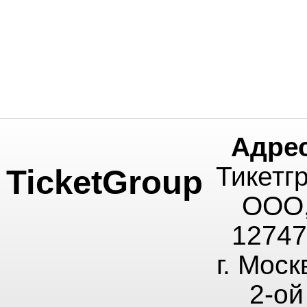
Адрес
Тикетг
TicketGroup
ООО
12747
г. Моск
2-ой