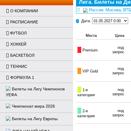
Лига. Билеты на Ди
Россия. Москва, ВТБ 
О КОМПАНИИ
Дата:
!
РАСПИСАНИЕ
ФУТБОЛ
Места
Цена
ХОККЕЙ
под
█
Premium
запрос
БАСКЕТБОЛ
ТЕННИС
под
█
VIP Gold
запрос
ФОРМУЛА 1
█
Билеты на Лигу Чемпионов
под
1-я
запрос
УЕФА
категория
Чемпионат мира 2026
█
под
2-я
запрос
категория
Билеты на Лигу Европы