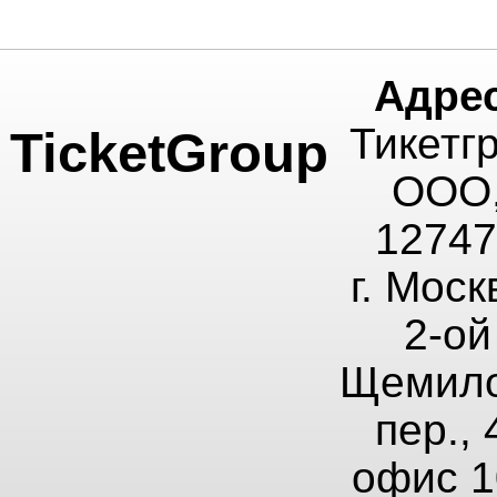
Адрес
Тикетг
TicketGroup
ООО
12747
г. Моск
2-ой
Щемило
пер., 
офис 1