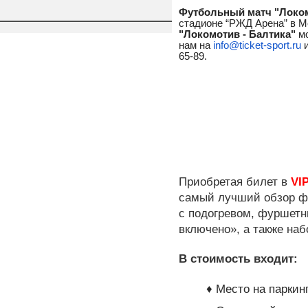
Футбольный матч "Локом
стадионе “РЖД Арена” в М
"Локомотив - Балтика"
 м
нам на 
info@ticket-sport.ru
 
65-89.
Приобретая билет в 
VI
самый лучший обзор фу
с подогревом, фуршетны
включено», а также наб
В стоимость входит:
♦ Место на парки