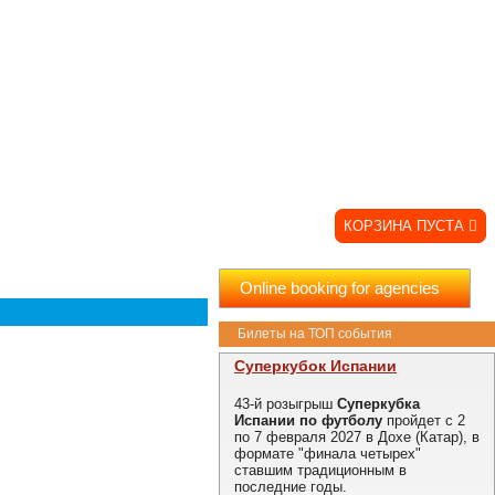
КОРЗИНА ПУСТА
Online booking for agenciesㅤ
Билеты на ТОП события
Суперкубок Испании
43-й розыгрыш
Суперкубка
Испании по футболу
пройдет с 2
по 7 февраля 2027 в Дохе (Катар), в
формате "финала четырех"
ставшим традиционным в
последние годы.