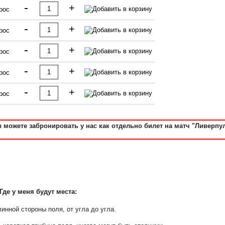
-
+
прос
-
+
прос
-
+
прос
-
+
прос
-
+
прос
ы можете забронировать у нас как отдельно билет на матч "Ливерпуль
Где у меня будут места:
линной стороны поля, от угла до угла.