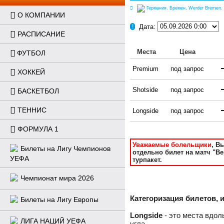
Германия. Бремен, Werder Bremen. 
О КОМПАНИИ
Дата:
!
РАСПИСАНИЕ
Места
Цена
ФУТБОЛ
Premium
под запрос
ХОККЕЙ
Shotside
под запрос
БАСКЕТБОЛ
ТЕННИС
Longside
под запрос
ФОРМУЛА 1
Уважаемые болельщики
, В
Билеты на Лигу Чемпионов
отдельно билет на матч "Ве
УЕФА
турпакет.
Чемпионат мира 2026
Категоризация билетов, и
Билеты на Лигу Европы
Longside
 - это места вдол
ЛИГА НАЦИЙ УЕФА
угла.