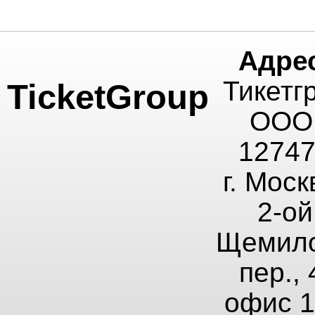
Адре
Тикетг
TicketGroup
ООО
1274
г. Моск
2-ой
Щемило
пер., 
офис 