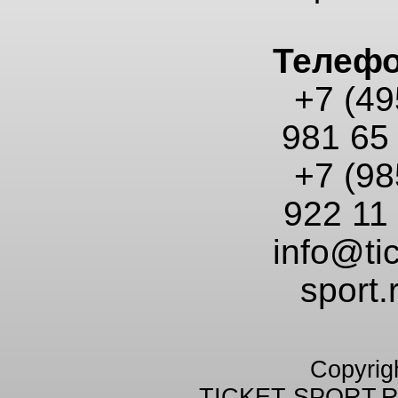
Телеф
+7 (49
981 65
+7 (98
922 11
info@tic
sport.
Copyrig
TICKET-SPORT.R