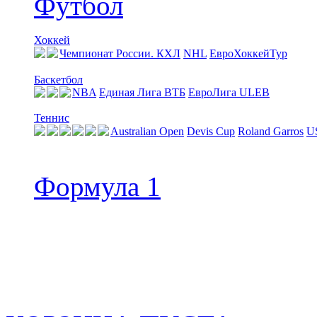
Футбол
Хоккей
Чемпионат России. КХЛ
NHL
ЕвроХоккейТур
Баскетбол
NBA
Единая Лига ВТБ
EвроЛига ULEB
Теннис
Australian Open
Devis Cup
Roland Garros
U
Формула 1