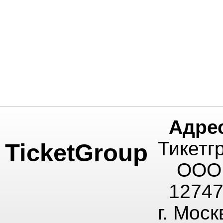
Адре
Тикетг
TicketGroup
ООО
1274
г. Моск