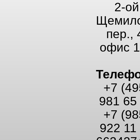
2-ой
Щемило
пер., 
офис 
Телеф
+7 (49
981 65
+7 (98
922 11