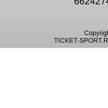
662427
Copyrig
TICKET-SPORT.R