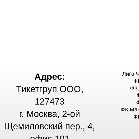
Лига 
Адрес:
Ф
Тикетгруп ООО,
ФК
127473
ФК Ма
г. Москва, 2-ой
Ф
Щемиловский пер., 4,
офис 101