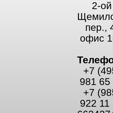
2-ой
Щемило
пер., 
офис 1
Телеф
+7 (49
981 65
+7 (98
922 11