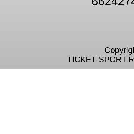
662427
Copyrig
TICKET-SPORT.R