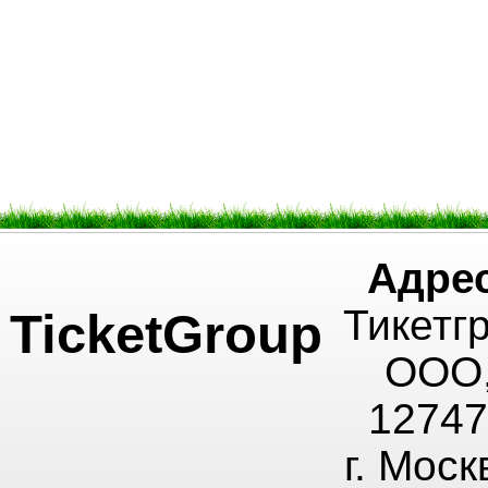
Адрес
Тикетг
TicketGroup
ООО
12747
г. Моск