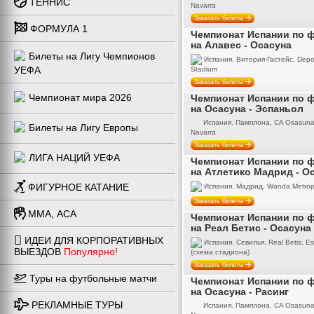
ТЕННИС
Navarra
Заказать билеты
ФОРМУЛА 1
Чемпионат Испании по 
на Алавес - Осасуна
Билеты на Лигу Чемпионов
Испания. Витория-Гастейс, Depor
УЕФА
Stadium
Заказать билеты
Чемпионат мира 2026
Чемпионат Испании по 
на Осасуна - Эспаньол
Испания. Памплона, CA Osasuna,
Билеты на Лигу Европы
Navarra
Заказать билеты
ЛИГА НАЦИЙ УЕФА
Чемпионат Испании по 
на Атлетико Мадрид - О
ФИГУРНОЕ КАТАНИЕ
Испания. Мадрид, Wanda Metropo
Заказать билеты
ММА, ACA
Чемпионат Испании по 
на Реал Бетис - Осасуна
ИДЕИ ДЛЯ КОРПОРАТИВНЫХ
Испания. Севилья, Real Betis, Est
ВЫЕЗДОВ
Популярно!
(схема стадиона)
Заказать билеты
Туры на футбольные матчи
Чемпионат Испании по 
на Осасуна - Расинг
РЕКЛАМНЫЕ ТУРЫ
Испания. Памплона, CA Osasuna,