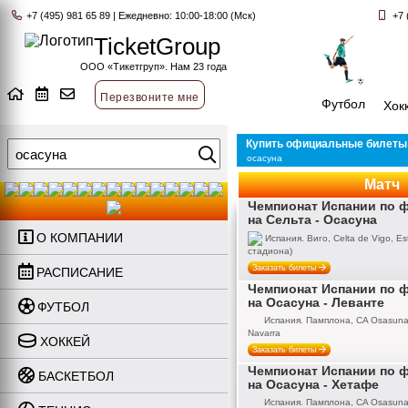
+7 (495) 981 65 89 | Ежедневно: 10:00-18:00 (Мск)
+7 
TicketGroup
ООО «Тикетгруп». Нам 23 года
Перезвоните мне
Футбол
Хок
Купить официальные билеты 
осасуна
Матч
Чемпионат Испании по 
на Сельта - Осасуна
О КОМПАНИИ
Испания. Виго, Celta de Vigo, Es
стадиона)
Заказать билеты
РАСПИСАНИЕ
Чемпионат Испании по 
на Осасуна - Леванте
ФУТБОЛ
Испания. Памплона, CA Osasuna,
Navarra
ХОККЕЙ
Заказать билеты
Чемпионат Испании по 
БАСКЕТБОЛ
на Осасуна - Хетафе
Испания. Памплона, CA Osasuna,