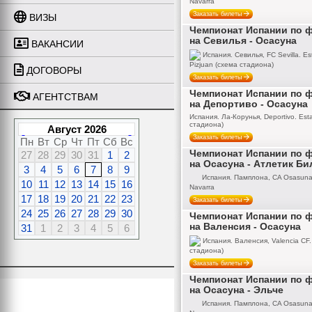
Navarra
Заказать билеты
ВИЗЫ
Чемпионат Испании по 
на Севилья - Осасуна
ВАКАНСИИ
Испания. Севилья, FC Sevilla. E
Pizjuan (схема стадиона)
ДОГОВОРЫ
Заказать билеты
Чемпионат Испании по 
АГЕНТСТВАМ
на Депортиво - Осасуна
Испания. Ла-Корунья, Deportivo. Esta
стадиона)
Август 2026
Заказать билеты
Пн
Вт
Ср
Чт
Пт
Сб
Вс
Чемпионат Испании по 
27
28
29
30
31
1
2
на Осасуна - Атлетик Б
3
4
5
6
7
8
9
Испания. Памплона, CA Osasuna,
10
11
12
13
14
15
16
Navarra
17
18
19
20
21
22
23
Заказать билеты
24
25
26
27
28
29
30
Чемпионат Испании по 
на Валенсия - Осасуна
31
1
2
3
4
5
6
Испания. Валенсия, Valencia CF. 
стадиона)
Заказать билеты
Чемпионат Испании по 
на Осасуна - Эльче
Испания. Памплона, CA Osasuna,