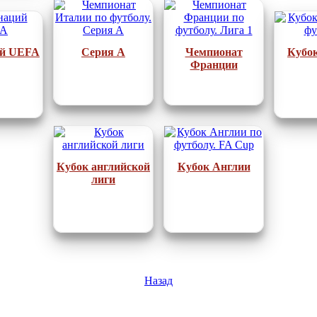
ий UEFA
Серия А
Чемпионат
Кубо
Франции
Кубок английской
Кубок Англии
лиги
Назад