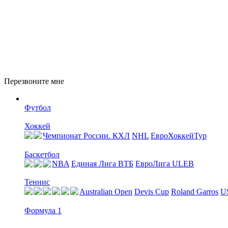
Перезвоните мне
Футбол
Хоккей
Чемпионат России. КХЛ
NHL
ЕвроХоккейТур
Баскетбол
NBA
Единая Лига ВТБ
EвроЛига ULEB
Теннис
Australian Open
Devis Cup
Roland Garros
U
Формула 1