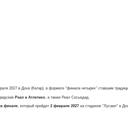
враля 2027 в Дохе (Катар), в формате "финала четырех" ставшим тради
дридские
Реал и Атлетико
, а также Реал Сосьедад.
 в финале
, который пройдет
2 февраля 2027
на стадионе "Лусаил" в До