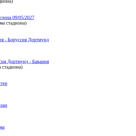
диона)
елона 09/05/2027
ема стадиона)
ия - Боруссия Дортмунд
сия Дортмунд - Бавария
а стадиона)
нтер
илан
ма